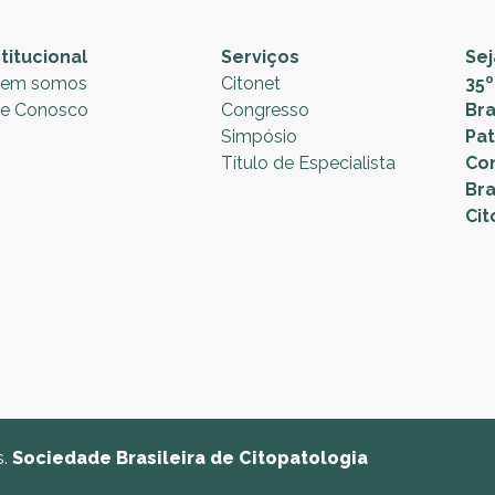
stitucional
Serviços
Se
em somos
Citonet
35
le Conosco
Congresso
Bra
Simpósio
Pat
Título de Especialista
Co
Bra
Cit
s.
Sociedade Brasileira de Citopatologia