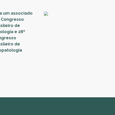
ja um associado
º Congresso
sileiro de
ologia e 28º
ngresso
sileiro de
opatologia