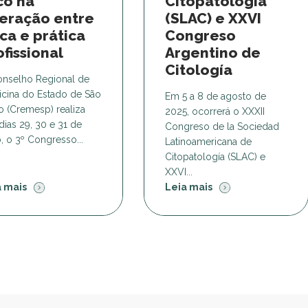
co na
Citopatología
teração entre
(SLAC) e XXVI
ica e prática
Congreso
ofissional
Argentino de
Citología
nselho Regional de
cina do Estado de São
Em 5 a 8 de agosto de
o (Cremesp) realiza
2025, ocorrerá o XXXII
dias 29, 30 e 31 de
Congreso de la Sociedad
, o 3º Congresso...
Latinoamericana de
Citopatología (SLAC) e
XXVI...
a mais
Leia mais