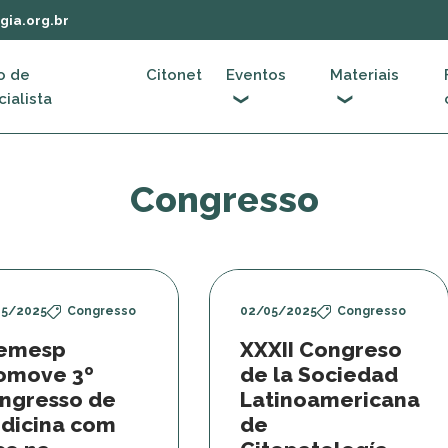
gia.org.br
o de
Citonet
Eventos
Materiais
ialista
Congresso
05/2025
Congresso
02/05/2025
Congresso
emesp
XXXII Congreso
omove 3º
de la Sociedad
ngresso de
Latinoamericana
dicina com
de