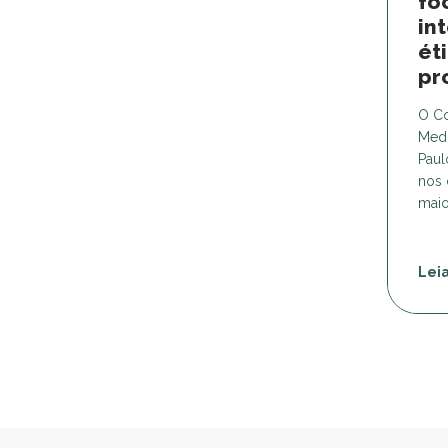
fo
in
ét
pr
O Co
Medi
Paul
nos 
maio
Lei