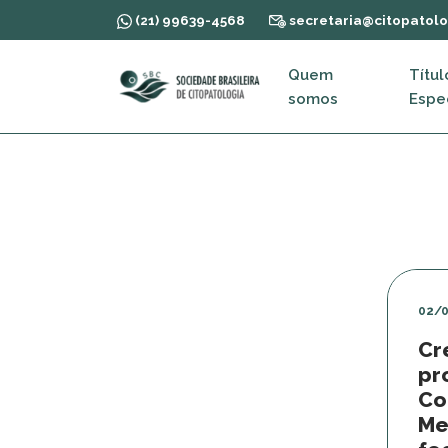
(21) 99639-4568
secretaria@citopatolo
Quem
Títul
somos
Espec
02/
Cr
pr
Co
Me