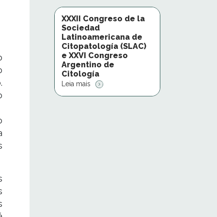
XXXII Congreso de la
Sociedad
Latinoamericana de
Citopatología (SLAC)
e XXVI Congreso
o
Argentino de
o
Citología
.
Leia mais
o
o
a
s
s
s
s
á