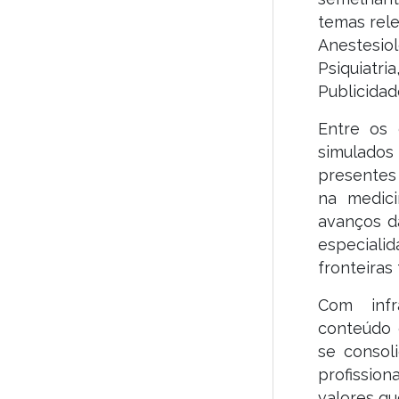
temas rel
Anestesiol
Psiquiatri
Publicidad
Entre os 
simulados 
presentes 
na medici
avanços da
especiali
fronteiras
Com infr
conteúdo 
se consol
profissio
valores q