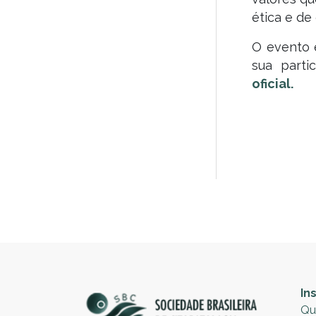
ética e de
O evento é
sua parti
oficial.
In
Qu