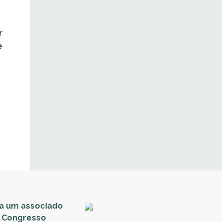
r
e
ja um associado
º Congresso