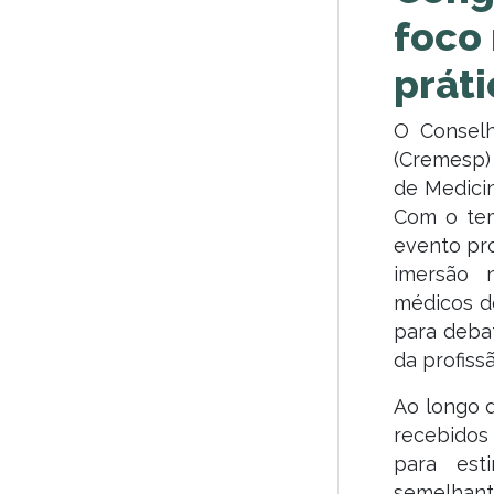
foco 
práti
O Conselh
(Cremesp) 
de Medicin
Com o tema
evento pr
imersão n
médicos d
para deba
da profissã
Ao longo d
recebidos
para esti
semelhan