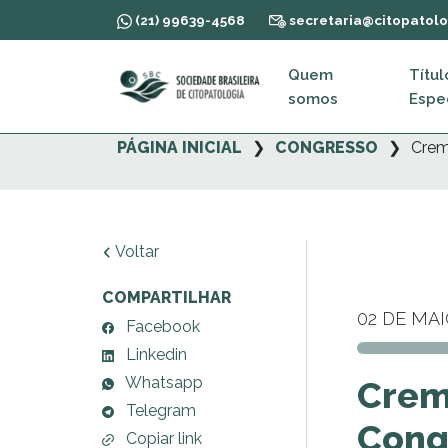
(21) 99639-4568
secretaria@citopatolo
Quem
Títul
somos
Espec
PÁGINA INICIAL
CONGRESSO
Crem
Voltar
COMPARTILHAR
02 DE MAI
Facebook
Linkedin
Whatsapp
Crem
Telegram
Cong
Copiar link